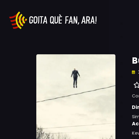
B
Co
Di
Si
Ac
Ke