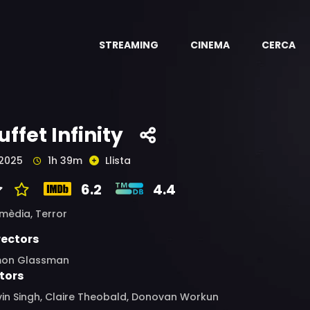
STREAMING
CINEMA
CERCA
uffet Infinity
2025
1h 39m
Llista
6.2
4.4
mèdia,
Terror
rectors
mon Glassman
tors
vin Singh, Claire Theobald, Donovan Workun