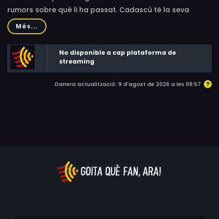
rumors sobre què li ha passat. Cadascú té la seva
pròpia versió, però ningú sap la veritat.
Més...
No disponible a cap plataforma de
streaming
Darrera actualització: 9 d'agost de 2026 a les 09:57