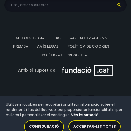
METODOLOGIA
FAQ
ACTUALITZACIONS
PREMSA
AVÍS LEGAL
POLÍTICA DE COOKIES
POLÍTICA DE PRIVACITAT
Amb el suport de:
Utilitzem cookies per recopilar i analitzar informació sobre el
rendiment i l’ús del lloc web, per proporcionar funcionalitats i per
millorar i personalitzar el contingut.
Més informació
Versió: 3.13.0.202607011342
CONFIGURACIÓ
ACCEPTAR-LES TOTES