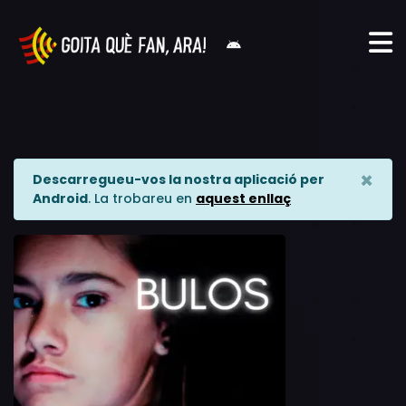
×
Descarregueu-vos la nostra aplicació per
Android
. La trobareu en
aquest enllaç