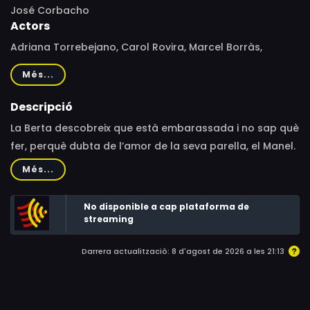
José Corbacho
Actors
Adriana Torrebejano, Carol Rovira, Marcel Borràs,
Francesc Ferrer, Jordi Sánchez, Silvia Abril, Santi Millán
Més...
Descripció
La Berta descobreix que està embarassada i no sap què
fer, perquè dubta de l’amor de la seva parella, el Manel.
Aconsellada per la seva amiga Sílvia, decideix
Més...
administrar-li burundanga, la droga de la veritat. Però
quan li fa efecte, el Manel confessa una altra cosa molt
No disponible a cap plataforma de
més inesperada: que forma part d’un comando etarra.
streaming
Darrera actualització: 8 d'agost de 2026 a les 21:13