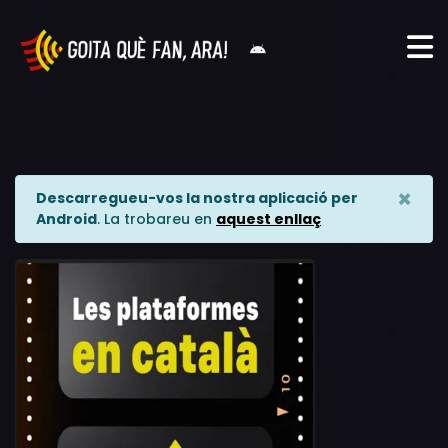
×
Descarregueu-vos la nostra aplicació per
Android
. La trobareu en
aquest enllaç