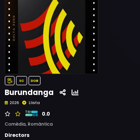
SC
DOB
Burundanga
Llista
2026
0.0
Comèdia,
Romàntica
Directors