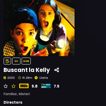
SC
DOB
Buscant la Kelly
Llista
2000
1h 28m
5.8
7.5
Familiar,
Misteri
Directors