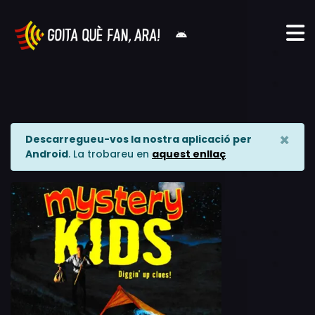
×
Descarregueu-vos la nostra aplicació per
Android
. La trobareu en
aquest enllaç