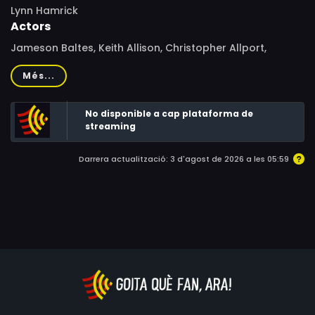
Lynn Hamrick
Actors
Jameson Baltes, Keith Allison, Christopher Allport,
Brighton Hertford, Peter Jason, Christine Lakin, Dennis
Més...
Lipscomb, Mariam Parris, Judith Marie-Bergan, Eve
Brenner, Jeannetta Arnette
No disponible a cap plataforma de
streaming
Darrera actualització: 3 d'agost de 2026 a les 05:59