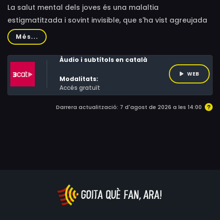
La salut mental dels joves és una malaltia
estigmatitzada i sovint invisible, que s'ha vist agreujada
per la Covid. Els protagonistes expliquen en primera
Més...
persona com han viscut el seu trastorn.
Àudio i subtítols en català
WEB
Modalitats:
Accés gratuït
Darrera actualització: 7 d'agost de 2026 a les 14:00