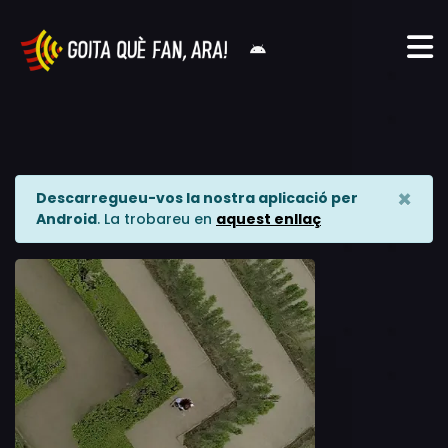
×
Descarregueu-vos la nostra aplicació per
Android
. La trobareu en
aquest enllaç