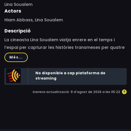
Lina Soualem
Actors
Hiam Abbass, Lina Soualem
Descripció
La cineasta Lina Soualem viatja enrere en el temps i
l’espai per capturar les històries transmeses per quatre
generacions de dones palestines a la seva família.
Més...
No disponible a cap plataforma de
streaming
Darrera actualització: 8 d'agost de 2026 a les 05:22