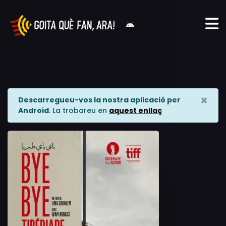
×
Descarregueu-vos la nostra aplicació per
Android
. La trobareu en
aquest enllaç