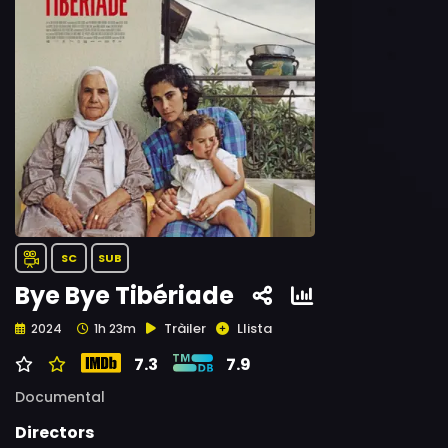
SC
SUB
Bye Bye Tibériade
Tràiler
Llista
2024
1h 23m
7.3
7.9
Documental
Directors