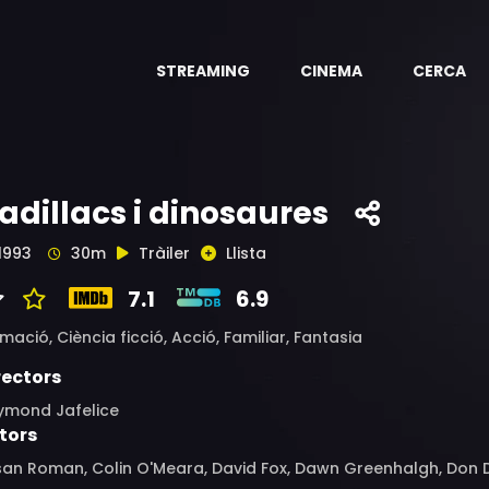
STREAMING
CINEMA
CERCA
adillacs i dinosaures
1993
30m
Tràiler
Llista
7.1
6.9
imació,
Ciència ficció,
Acció,
Familiar,
Fantasia
rectors
ymond Jafelice
tors
an Roman, Colin O'Meara, David Fox, Dawn Greenhalgh, Don Di