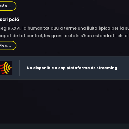
stina Nicoll, Lenore Zann
Més...
scripció
segle XXVI, la humanitat duu a terme una lluita èpica per la s
apat de tot control, les grans ciutats s’han esfondrat i els 
neta. En aquesta terra salvatge, un home lluita tot sol, en J
Més...
 que s’ha tornat boig, un món on només sobreviuen els més f
No disponible a cap plataforma de streaming