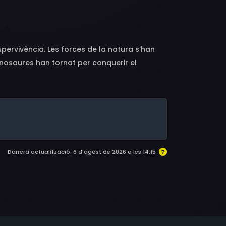
upervivència. Les forces de la natura s’han
dinosaures han tornat per conquerir el
ack Tandrak, i defensa la humanitat en un
orts, un món de Cadillacs i dinosaures.
Darrera actualització: 6 d'agost de 2026 a les 14:15