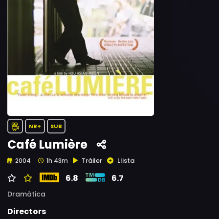
NR+
SUB
Café Lumière
Tràiler
Llista
2004
1h 43m
6.8
6.7
Dramàtica
Directors