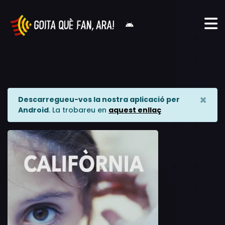
×
Descarregueu-vos la nostra aplicació per
Android
. La trobareu en
aquest enllaç