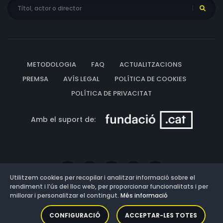
METODOLOGIA
FAQ
ACTUALITZACIONS
PREMSA
AVÍS LEGAL
POLÍTICA DE COOKIES
POLÍTICA DE PRIVACITAT
Amb el suport de:
Utilitzem cookies per recopilar i analitzar informació sobre el
rendiment i l’ús del lloc web, per proporcionar funcionalitats i per
millorar i personalitzar el contingut.
Més informació
Versió: 3.13.0.202607011342
CONFIGURACIÓ
ACCEPTAR-LES TOTES