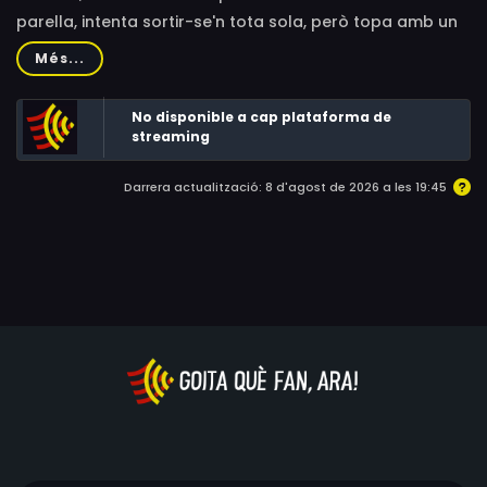
parella, intenta sortir-se'n tota sola, però topa amb un
món ple d'hàbits que entorpeixen la seva capacitat de
Més...
ser mare. Per la seva banda, la nena s'ha d'espavilar
sola si vol tirar endavant.
No disponible a cap plataforma de
streaming
Darrera actualització: 8 d'agost de 2026 a les 19:45