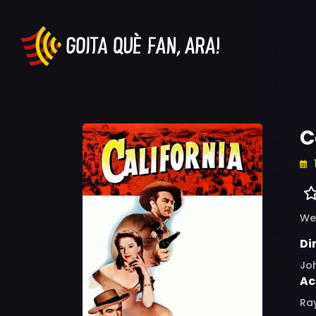
C
We
Di
Jo
Ac
Ray