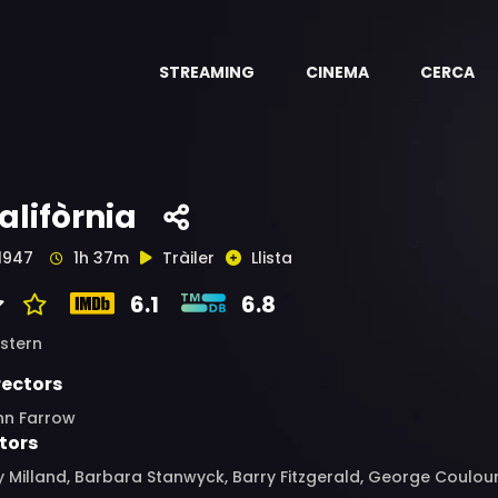
STREAMING
CINEMA
CERCA
alifòrnia
1947
1h 37m
Tràiler
Llista
6.1
6.8
stern
rectors
hn Farrow
tors
 Milland, Barbara Stanwyck, Barry Fitzgerald, George Coulour