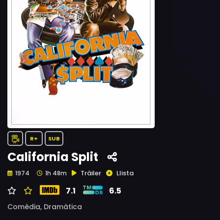
R+
SUB
California Split
Tràiler
Llista
1974
1h 48m
7.1
6.5
Comèdia,
Dramàtica