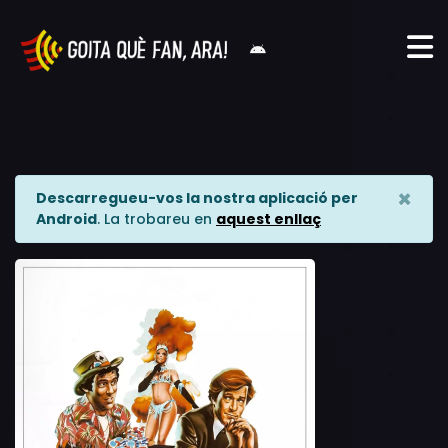
×
Descarregueu-vos la nostra aplicació per
Android
. La trobareu en
aquest enllaç