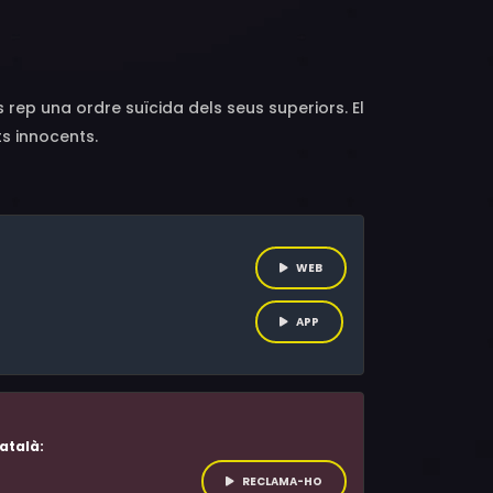
 Stein, Harold Benedict, Susanne Christian,
ey, Fred Bell, Paul Bös, James B. Harris,
ger Vagnoid
 rep una ordre suïcida dels seus superiors. El
ts innocents.
WEB
APP
atalà:
RECLAMA-HO