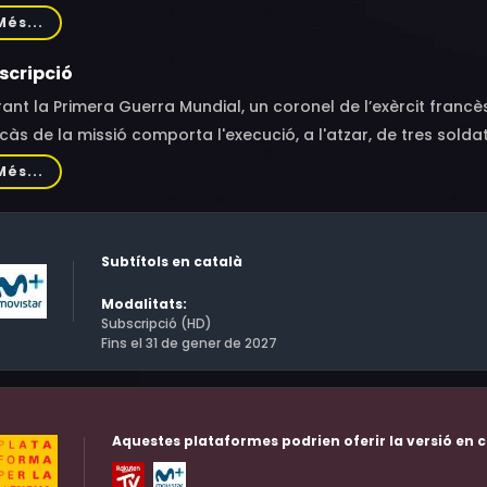
ly Meyer, Peter Capell, Jerry Hausner, Christiane Kubrick, John
Més...
hard Anderson, Emile Meyer, Bert Freed, Kem Dibbs, Timothy Car
shall Rainer, Ira Moore, Wally Friedrichs, Halder Hanson, Ro
scripció
ant la Primera Guerra Mundial, un coronel de l’exèrcit francès
càs de la missió comporta l'execució, a l'atzar, de tres solda
Més...
Subtítols en català
Modalitats:
Subscripció (HD)
Fins el 31 de gener de 2027
Aquestes plataformes podrien oferir la versió en c