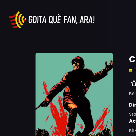
C
Bèl
Di
Sta
Ac
Kir