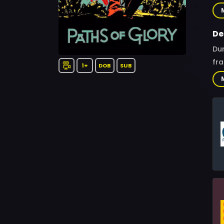
Emi
Ric
Mar
De
Dur
fra
1+
DOB
SUB