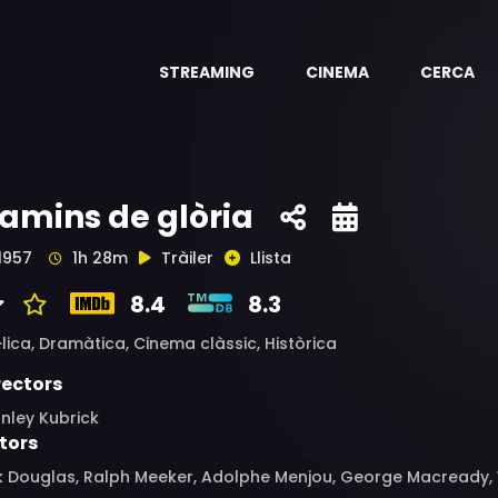
STREAMING
CINEMA
CERCA
amins de glòria
1957
1h 28m
Tràiler
Llista
8.4
8.3
·lica,
Dramàtica,
Cinema clàssic,
Històrica
rectors
nley Kubrick
tors
k Douglas, Ralph Meeker, Adolphe Menjou, George Macready, 