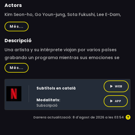
Actors
Kim Seon-ho, Go Youn-jung, Sota Fukushi, Lee E-Dam,
Choi Woo-sung, Lee E-dam
Més...
Descripció
Una artista y su intérprete viajan por varios países
grabando un programa mientras sus emociones se
desvanecen entre subtítulos invisibles. ¿Logrará el amor
Més...
hacerse entender?
WEB
Subtítols en català
Modalitats:
APP
Subscripció
Darrera actualització: 8 d'agost de 2026 a les 03:54