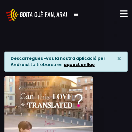
×
Descarregueu-vos la nostra aplicació per
Android
. La trobareu en
aquest enllaç