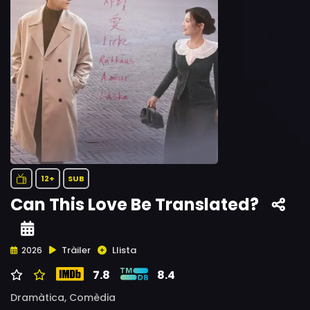
12+
SUB
Can This Love Be Translated?
Tràiler
Llista
2026
7.8
8.4
Dramàtica,
Comèdia