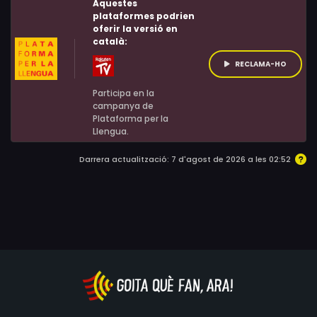
Aquestes
seus ulls.
plataformes podrien
oferir la versió en
català:
RECLAMA-HO
Participa en la
campanya de
Plataforma per la
Llengua.
Darrera actualització: 7 d'agost de 2026 a les 02:52