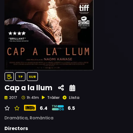
TP
SUB
Cap a la llum
Tràiler
Llista
2017
1h 41m
6.4
6.5
Dramàtica,
Romàntica
Directors