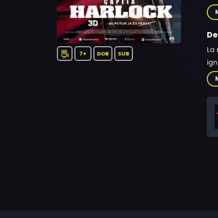
Ko
De
La 
7+
DOB
SUB
ign