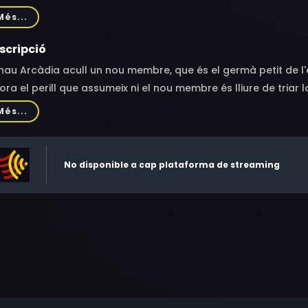
bayashi, Chikao Ohtsuka, Miyuki Sawashiro
Més...
scripció
nau Arcàdia acull un nou membre, que és el germà petit de l'
ora el perill que assumeix ni el nou membre és lliure de triar 
Més...
No disponible a cap plataforma de streaming