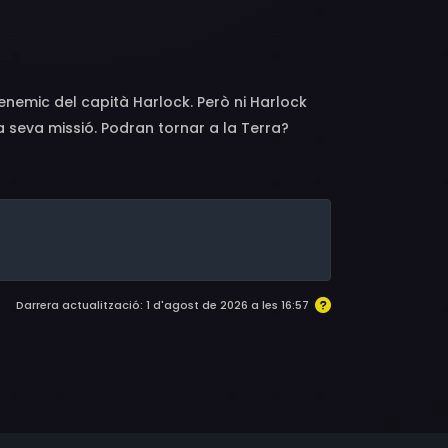
enemic del capità Harlock. Però ni Harlock
la seva missió. Podran tornar a la Terra?
Darrera actualització: 1 d'agost de 2026 a les 16:57