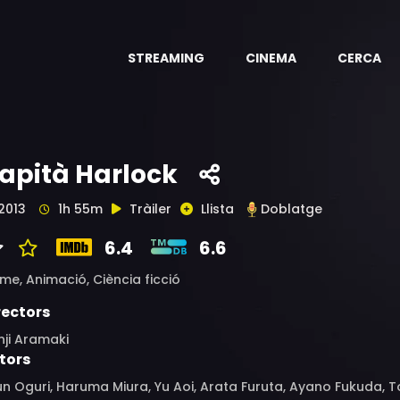
STREAMING
CINEMA
CERCA
apità Harlock
2013
1h 55m
Tràiler
Llista
Doblatge
6.4
6.6
ime,
Animació,
Ciència ficció
rectors
nji Aramaki
tors
n Oguri, Haruma Miura, Yu Aoi, Arata Furuta, Ayano Fukuda, 