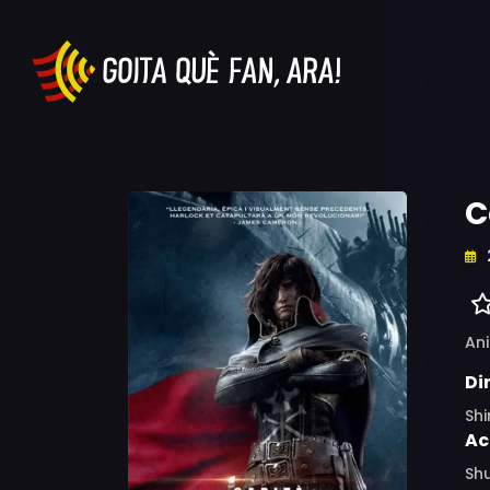
C
An
Di
Shi
Ac
Shu