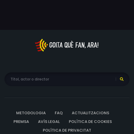
explorat. Amb humor i indignació, CAPITALISME, UNA
HISTÒRIA D’AMOR indaga en una pregunta tabú: quin és
el preu que Amèrica paga diàriament per l'amor que
sent pel capitalisme? Avui, el somni americà sembla més
un malson quan veiem que les famílies paguen el seu
deute amb els seus treballs, les seves llars i els seus
estalvis. Moore ens porta a casa de persones ordinàries
les vides de les quals s'han vist totalment
transformades per aquesta situació; va a la recerca
d'explicacions a Washington, DC i en general a tot arreu
on puguin proporcionar-li informació. El que troba són
els símptomes massa coneguts d'una relació
sentimental que se n’ha anat en orris: mentides, abusos,
traïcions... i 14.000 treballs que s'han anat perdent dia
rere dia.
METODOLOGIA
FAQ
ACTUALITZACIONS
PREMSA
AVÍS LEGAL
POLÍTICA DE COOKIES
POLÍTICA DE PRIVACITAT