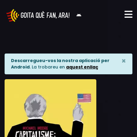
×
Descarregueu-vos la nostra aplicació per
Android
. La trobareu en
aquest enllaç