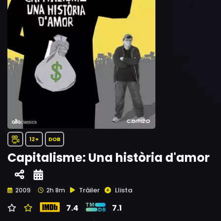
12+
DOB
Capitalisme: Una història d'amor
Tràiler
Llista
2009
2h 8m
7.4
7.1