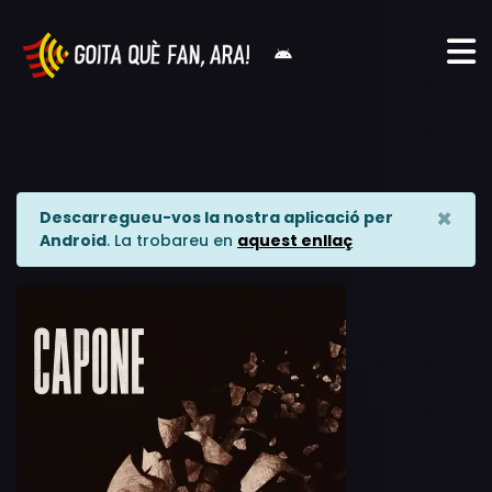
×
Descarregueu-vos la nostra aplicació per
Android
. La trobareu en
aquest enllaç