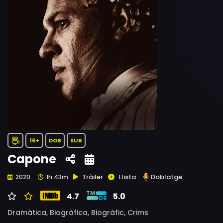
16+
DOB
SUB
Capone
Tràiler
Llista
Doblatge
2020
1h 43m
4.7
5.0
Dramàtica,
Biogràfica,
Biogràfic,
Crims