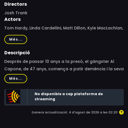
Directors
Josh Trank
Actors
Tom Hardy, Linda Cardellini, Matt Dillon, Kyle MacLachlan,
Kathrine Narducci, Jack Lowden, Noel Fisher, Tilda Del
Més...
Toro, Al Sapienza, Mason Guccione, Jhemma Ziegler,
Rose Bianco, Wayne Pére, Gino Cafarelli, Manuel Fajardo,
Descripció
Christopher Bianculli, Edgar Arreola, CG Lewis, David
Després de passar 10 anys a la presó, el gàngster Al
Wachs, Josh Trank, Neal Brennan, Jason Edwards,
Capone, de 47 anys, comença a patir demència i la seva
Caiden Acurio, Mason Rozas, Emma Kathryn Coleman,
ment comença a ser assetjada pels records del seu
Més...
Tara Foy, Reed Luckett Wiley, Troy Warren Anderson,
violent passat.
Andreanna L. Jenson, Cameron Stout, Jesse Mattson
No disponible a cap plataforma de
streaming
Darrera actualització: 4 d'agost de 2026 a les 02:20