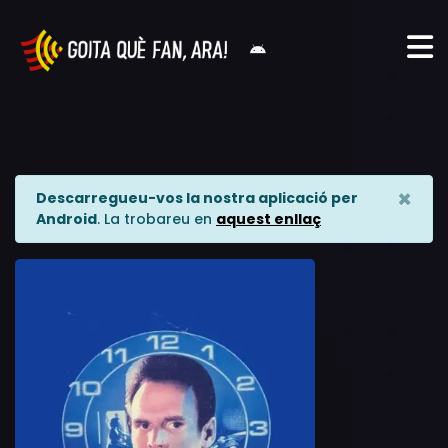
×
Descarregueu-vos la nostra aplicació per
Android
. La trobareu en
aquest enllaç