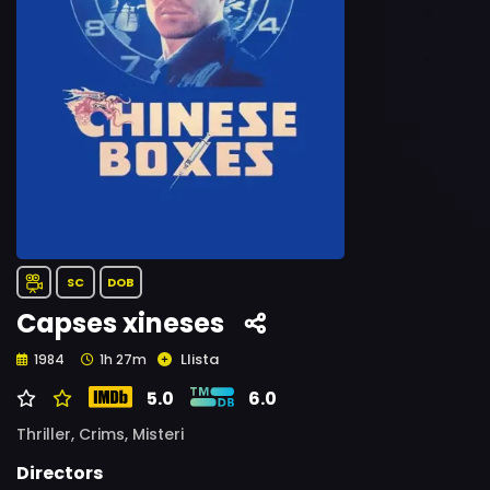
SC
DOB
Capses xineses
Llista
1984
1h 27m
5.0
6.0
Thriller,
Crims,
Misteri
Directors