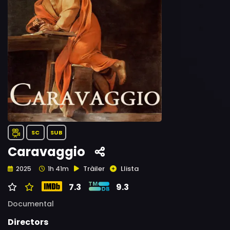
SC
SUB
Caravaggio
Tràiler
Llista
2025
1h 41m
7.3
9.3
Documental
Directors