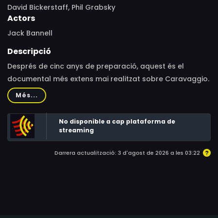
David Bickerstaff, Phil Grabsky
Actors
Jack Bannell
Descripció
Després de cinc anys de preparació, aquest és el
documental més extens mai realitzat sobre Caravaggio.
Amb una obra mestra rere l’altra i el testimoni de
Més...
destacats experts d’arreu del món, submergeix el públic
en els relats ocults de la vida de l’artista, desentrellant
No disponible a cap plataforma de
pistes incrustades en la seva obra.
streaming
Darrera actualització: 3 d'agost de 2026 a les 03:22