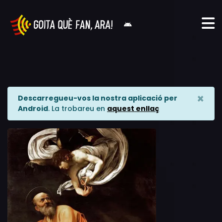
×
Descarregueu-vos la nostra aplicació per
Android
. La trobareu en
aquest enllaç