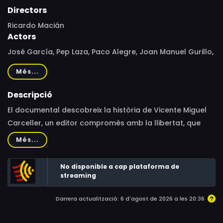
Directors
Ricardo Macián
Actors
José García, Pep Laza, Paco Alegre, Joan Manuel Gurillo,
Lola Moltó, Bruno Tamarit, Josep Manel Casany, Resu
Més...
Belmonte, Juan Magraner, Fani Grande, Antonio Laguna
Platero, Rafael Solaz, Enric Nogués, Tina Rabanal Miguel,
Descripció
Manuel Molins, Paco Roca, Lamberto Ortiz, Michael
El documental descobreix la història de Vicente Miguel
Schudson, Alejandra Soler, Olivia Gómez de Yule, Edel
Carceller, un editor compromès amb la llibertat, que
Rodríguez, Raúl Salazar, Pablo Delcán, Antonio Ariño
amb el seu setmanari'La Traca'va connectar amb el
Més...
Villarroya, Vicente Blasco Ibáñez, King Alfonso XIII of
poble i va mantenir un pols amb el poder des del 1909
Spain, Miguel Primo de Rivera
fins al 1939, arribant a tenir un tiratge de mig milió
No disponible a cap plataforma de
d'exemplars setmanals.
streaming
Darrera actualització: 6 d'agost de 2026 a les 20:36