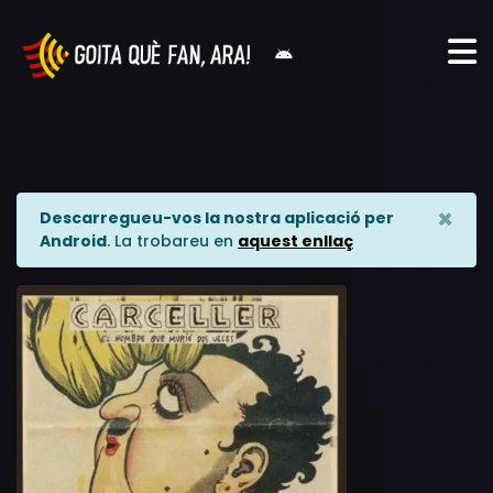
×
Descarregueu-vos la nostra aplicació per
Android
. La trobareu en
aquest enllaç