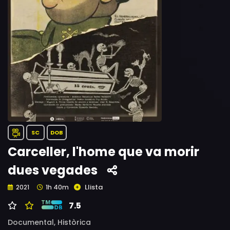
SC
DOB
Carceller, l'home que va morir
dues vegades
Llista
2021
1h 40m
7.5
Documental,
Històrica