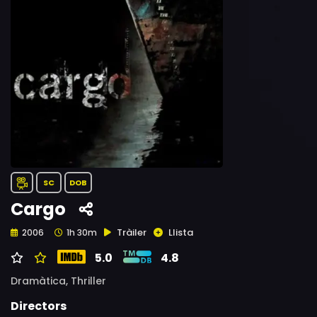
SC
DOB
Cargo
Tràiler
Llista
2006
1h 30m
5.0
4.8
Dramàtica,
Thriller
Directors