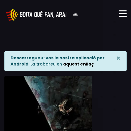
×
Descarregueu-vos la nostra aplicació per
Android
. La trobareu en
aquest enllaç