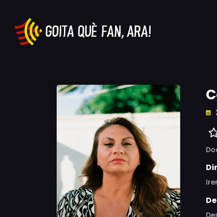
C
Do
Di
Ir
De
Des