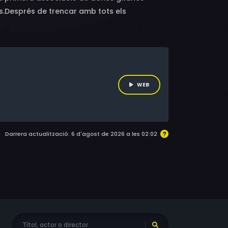
ics.Després de trencar amb tots els
er-se convertit en l'esperança de la seva
 els seus objectius. La seva forta
un sentiment de resistència, unió i força per a
WEB
Darrera actualització: 6 d'agost de 2026 a les 02:02