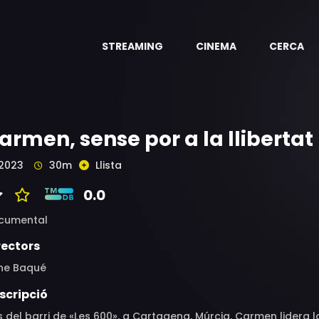
STREAMING
CINEMA
CERCA
armen, sense por a la llibertat
2023
30m
Llista
0.0
cumental
rectors
ene Baqué
scripció
 del barri de «Les 600», a Cartagena, Múrcia, Carmen lidera 