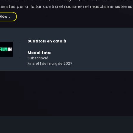
inistes per a lluitar contra el racisme i el masclisme sistèm
ereotips, Carmen bregarà amb la pressió que representa hav
Més...
unitat per a canviar les coses, mentre segueix endavant amb
sonalitat, i la seva determinació, seran el motor per a crear 
tinuar lluitant.
Subtítols en català
Modalitats:
Subscripció
Fins el 1 de març de 2027