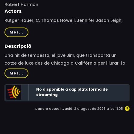
Robert Harmon
Actors
Rutger Hauer, C. Thomas Howell, Jennifer Jason Leigh,
Jeffrey DeMunn, Billy Green Bush, John M. Jackson, Henry
Més...
Darrow, Jon Van Ness, Jack Thibeau, Armin Shimerman,
Gene Davis, Tony Epper, Tom Spratley, Colin Campbell
Descripció
Una nit de tempesta, el jove Jim, que transporta un
cotxe de luxe des de Chicago a Califòrnia per lliurar-lo
al seu amo, sentint-se cansat i somnolent, recull un
Més...
misteriós autoestopista aparegut del no-res, pensant
que una bona conversa us ajudarà a no quedar-se
No disponible a cap plataforma de
adormit. Jim tindrà prou temps per lamentar
streaming
profundament haver pres una decisió tan precipitada.
Darrera actualització: 2 d'agost de 2026 a les 11:05