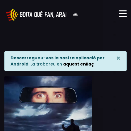
×
Descarregueu-vos la nostra aplicació per
Android
. La trobareu en
aquest enllaç