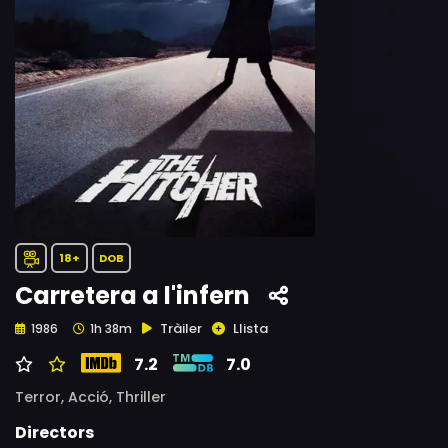
18+
DOB
Carretera a l'infern
Tràiler
Llista
1986
1h 38m
7.2
7.0
Terror,
Acció,
Thriller
Directors