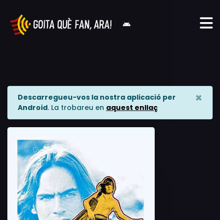
×
Descarregueu-vos la nostra aplicació per
Android
. La trobareu en
aquest enllaç