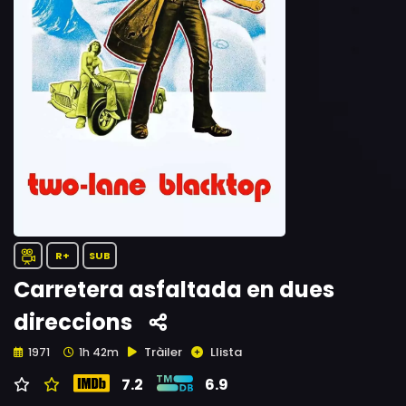
R+
SUB
Carretera asfaltada en dues
direccions
Tràiler
Llista
1971
1h 42m
7.2
6.9