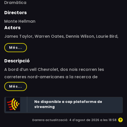
Dramàtica
Directors
Monte Hellman
Actors
James Taylor, Warren Oates, Dennis Wilson, Laurie Bird,
Rudy Wurlitzer, Harry Dean Stanton, Jaclyn Hellman, Alan
Més...
Vint, Katherine Squire, Bill Keller, David Drake, Richard
Ruth, Don Samuels, Charles Moore, Tom Green, W.H.
Descripció
Harrison, Illa Ginnaven, George Mitchell, A.J. Solari,
A bord d’un vell Chevrolet, dos nois recorren les
Melissa Hellman, Jay Wheatley, James Mitchum, Kreag
carreteres nord-americanes a la recerca de
Caffey, Tom Witenbarger, Glen Rogers, Tomas Moore,
competicions clandestines. Una road movie en tota
Més...
Big Willie Robinson III
regla: el viatge és el que compta.
No disponible a cap plataforma de
streaming
Darrera actualització: 4 d'agost de 2026 a les 18:58