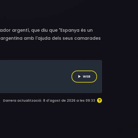
Rubén Ochandiano, La Terremoto de Alcorcón,
no Bergonzini, Agustí Villaronga, Fermí
ador argentí, que diu que "Espanya és un
 argentina amb l'ajuda dels seus camarades
 mort. Les històries d'aquestes dones
Mentre Eva Perón confecciona la llista del
itza meticulosament, juntament amb Franco i
WEB
Darrera actualització: 8 d'agost de 2026 a les 09:33