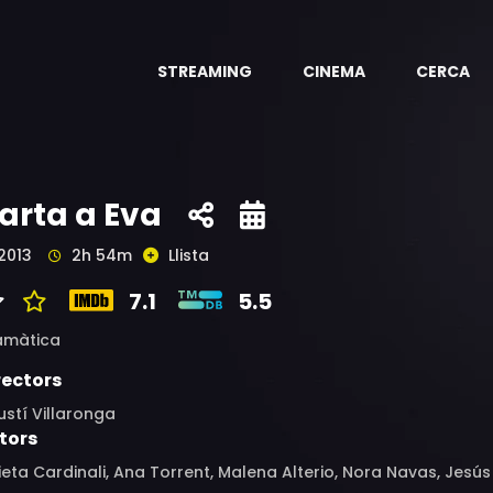
STREAMING
CINEMA
CERCA
arta a Eva
2013
2h 54m
Llista
7.1
5.5
amàtica
rectors
stí Villaronga
tors
ieta Cardinali, Ana Torrent, Malena Alterio, Nora Navas, Jesú