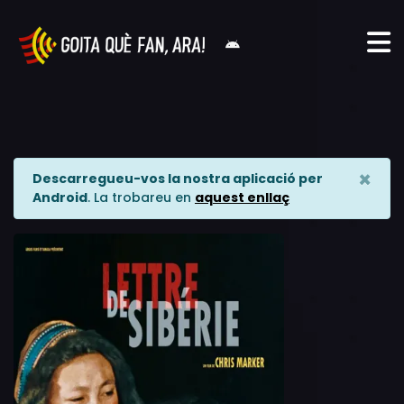
×
Descarregueu-vos la nostra aplicació per
Android
. La trobareu en
aquest enllaç