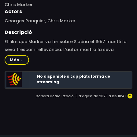
Chris Marker
Actors
Georges Rouquier, Chris Marker
Descripció
El film que Marker va fer sobre Sibèria el 1957 manté la
seva frescor i rellevància. L'autor mostra la seva
sorpresa per la diversitat d’aquesta regió —gairebé
Més...
prehistòrica i postrevolucionària alhora— combinant
animació fantàstica i tractament documental.
No disponible a cap plataforma de
streaming
Darrera actualització: 8 d'agost de 2026 a les 10:41