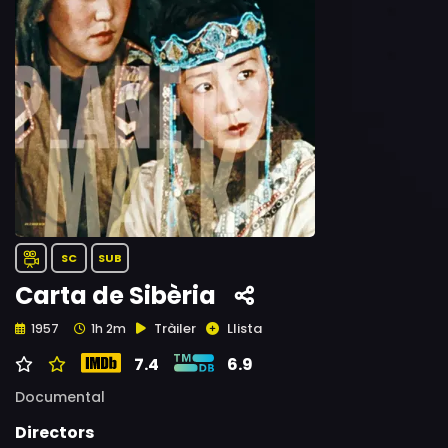
SC
SUB
Carta de Sibèria
Tràiler
Llista
1957
1h 2m
7.4
6.9
Documental
Directors