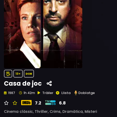
13+
DOB
Casa de joc
Tràiler
Llista
Doblatge
1987
1h 42m
7.2
6.8
Cinema clàssic,
Thriller,
Crims,
Dramàtica,
Misteri