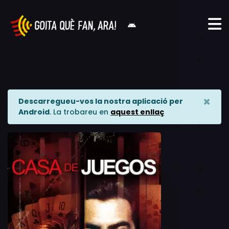
×
Descarregueu-vos la nostra aplicació per
Android
. La trobareu en
aquest enllaç