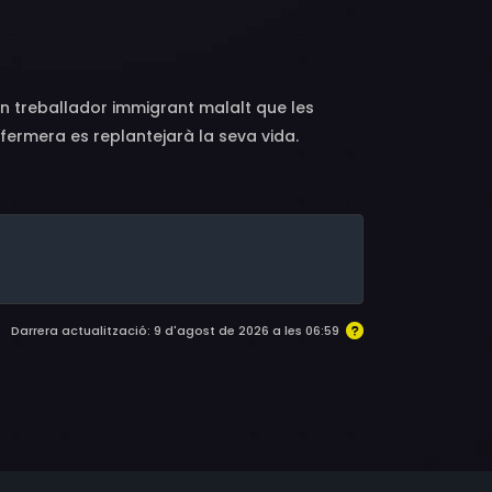
, Daniel Andrade, Cristiano Andrade Alves,
tro, António Sequeira Lopes, Clotilde
unes, Joaquim Carvalho
treballador immigrant malalt que les
nfermera es replantejarà la seva vida.
Darrera actualització: 9 d'agost de 2026 a les 06:59