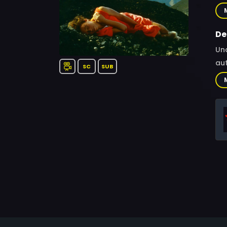
de 
Ant
Mo
De
Un
aut
SC
SUB