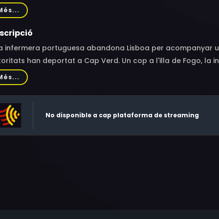
Pina, Alina Montrond, Sandra do Canto Brandão, João Medina
Més...
ónio Andrade, Monica Calle, Luís Miguel Cintra, Isabel de Cas
ntron, Sidonio Pais Quaresma, Amália Tavares, Joaquim Ant
scripció
a infermera portuguesa abandona Lisboa per acompanyar un 
oritats han deportat a Cap Verd. Un cop a l'illa de Fogo, la i
Més...
No disponible a cap plataforma de streaming