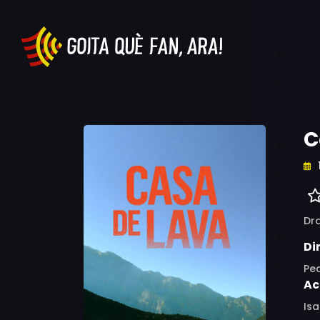
C
Dr
Di
Pe
Ac
Is