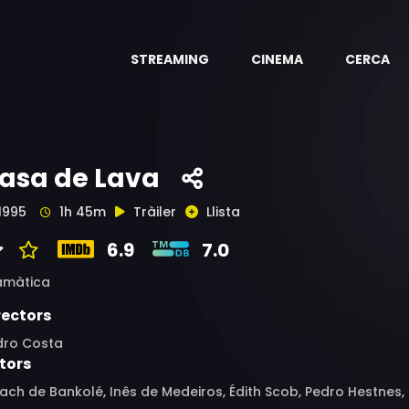
STREAMING
CINEMA
CERCA
asa de Lava
1995
1h 45m
Tràiler
Llista
6.9
7.0
amàtica
rectors
dro Costa
tors
aach de Bankolé, Inês de Medeiros, Édith Scob, Pedro Hestne