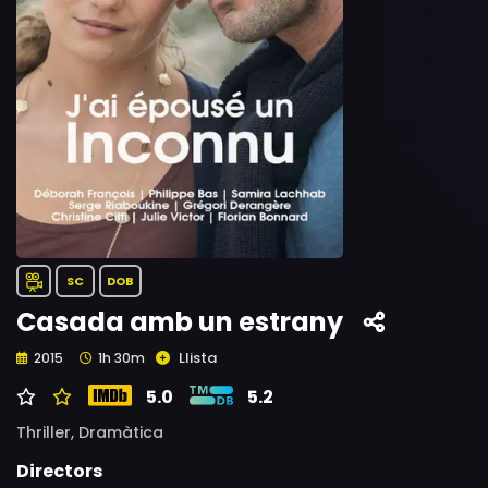
SC
DOB
Casada amb un estrany
Llista
2015
1h 30m
5.0
5.2
Thriller,
Dramàtica
Directors