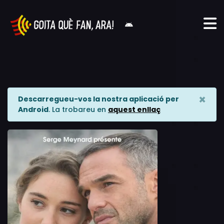
×
Descarregueu-vos la nostra aplicació per
Android
. La trobareu en
aquest enllaç