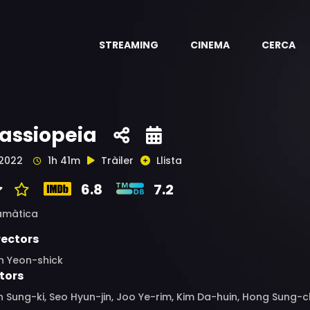
STREAMING
CINEMA
CERCA
assiopeia
2022
1h 41m
Tràiler
Llista
6.8
7.2
amàtica
rectors
n Yeon-shick
tors
 Sung-ki, Seo Hyun-jin, Joo Ye-rim, Kim Da-huin, Hong Sung-ch