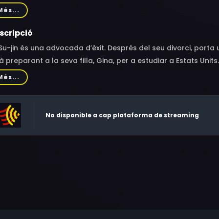
k Jae-min, Lee Eun-joo, Seong Hong-il, Lee Young-lan, Jeong
Més...
scripció
Su-jin és una advocada d’èxit. Després del seu divorci, port
à preparant a la seva filla, Gina, per a estudiar a Estats Units
seva neta. Després d’un accident de cotxe a Su-jin li diagnost
Més...
 pare roman al seu costat per a protegir-la, mentre ella va
grés de la seva malaltia.
No disponible a cap plataforma de streaming