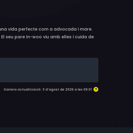
 A-mi, Park Myung-shin, Kim Jung-pal
a una vida perfecte com a advocada i mare.
. El seu pare In-woo viu amb elles i cuida de
iquen que pateix Alzheimer. No obstant, el
 assemblant-se a una nena petita degut al
Darrera actualització: 3 d'agost de 2026 a les 09:01