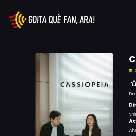
C
Dr
Di
Shi
Ac
Ahn