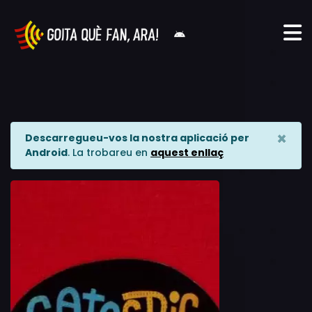
×
Descarregueu-vos la nostra aplicació per
Android
. La trobareu en
aquest enllaç