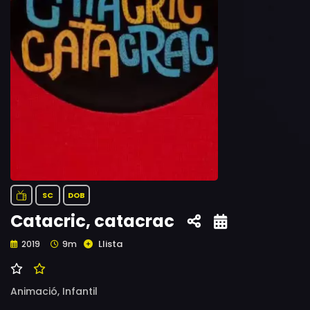
SC
DOB
Catacric, catacrac
Llista
2019
9m
Animació,
Infantil