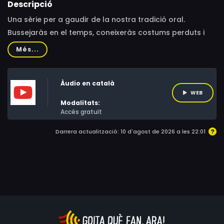
Descripció
Una sèrie per a gaudir de la nostra tradició oral.
Bussejaràs en el temps, coneixeràs costums perduts i
viatjaràs pel territori valencià.
Més...
Àudio en català
WEB
Modalitats:
Accés gratuït
Darrera actualització: 10 d'agost de 2026 a les 22:01