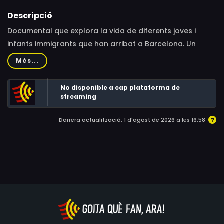
Descripció
Documental que explora la vida de diferents joves i
infants immigrants que han arribat a Barcelona. Un
retrat de la joventut, de les seves preocupacions, els
Més...
seus anhels i les seves esperances, i de les dificultats de
començar una nova vida.
No disponible a cap plataforma de
streaming
Darrera actualització: 1 d'agost de 2026 a les 16:58