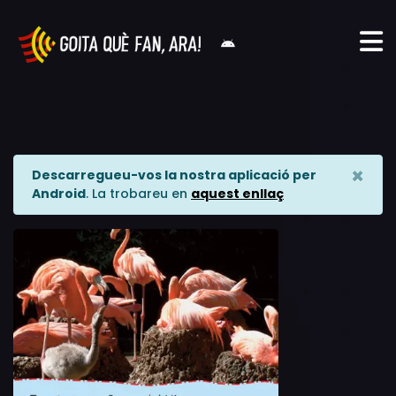
×
Descarregueu-vos la nostra aplicació per
Android
. La trobareu en
aquest enllaç