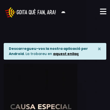
×
Descarregueu-vos la nostra aplicació per
Android
. La trobareu en
aquest enllaç