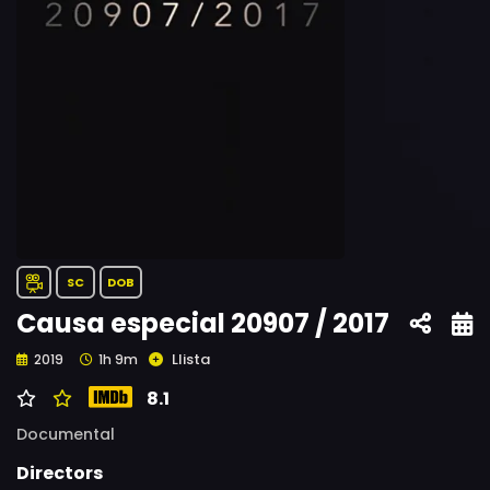
SC
DOB
Causa especial 20907 / 2017
Llista
2019
1h 9m
8.1
Documental
Directors