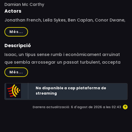
Damian Mc Carthy
Actors
Jonathan French, Leila Sykes, Ben Caplan, Conor Dwane,
Inma Pavon
Més...
Descripció
Isaac, un tipus sense rumb i econòmicament arruïnat
que sembla arrossegar un passat turbulent, accepta
una estranya feina: cuidar de la –mentalment inestable–
Més...
neboda d’un conegut en una casa apartada del món.
No disponible a cap plataforma de
streaming
Darrera actualització: 6 d'agost de 2026 a les 02:43