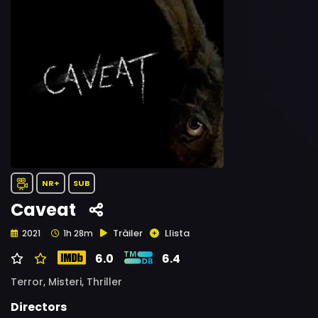
NR+
SUB
Caveat
Tràiler
Llista
2021
1h 28m
6.0
6.4
Terror,
Misteri,
Thriller
Directors