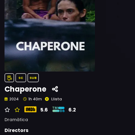
SC
SUB
Chaperone
Llista
2024
1h 40m
5.6
6.2
Dramàtica
Directors