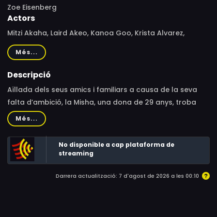
Zoe Eisenberg
Actors
Mitzi Akaha, Laird Akeo, Kanoa Goo, Krista Alvarez,
Jessica Jade Andres, Ioane Goodhue
Més...
Descripció
Aïllada dels seus amics i familiars a causa de la seva
falta d’ambició, la Misha, una dona de 29 anys, troba
una perillosa connexió en un jove atleta de 18 anys que
Més...
la confon amb una companya d’estudis.
No disponible a cap plataforma de
streaming
Darrera actualització: 7 d'agost de 2026 a les 00:10