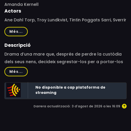
Amanda Kernell
Actors
Ane Dahl Torp, Troy Lundkvist, Tintin Poggats Sarri, Sverrir
Gudnason, Eva Melander, Siw Erixon, Johan Bäckström,
Més...
Caroline Söderström, Sofia Jannok, Anna Granquist,
Anton Raukola, Gabriel Guevara
Descripció
Drama d’una mare que, després de perdre la custòdia
dels seus nens, decideix segrestar-los per a portar-los
de viatge a les Canàries.
Més...
No disponible a cap plataforma de
streaming
Darrera actualització: 3 d'agost de 2026 a les 16:09