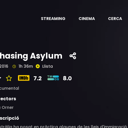
STREAMING
CINEMA
CERCA
hasing Asylum
2016
1h 36m
Llista
7.2
8.0
cumental
rectors
a Orner
scripció
tràlia ha posat en pràctica algunes de les lleis d'immigració