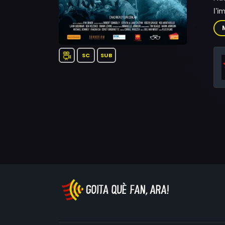
l'i
SC
SUB