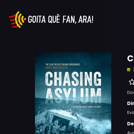
C
Do
Di
Ev
De
Aus