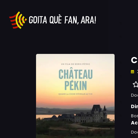
C
Do
Di
Bor
Ac
Do