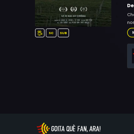
De
Châ
nom
SC
SUB