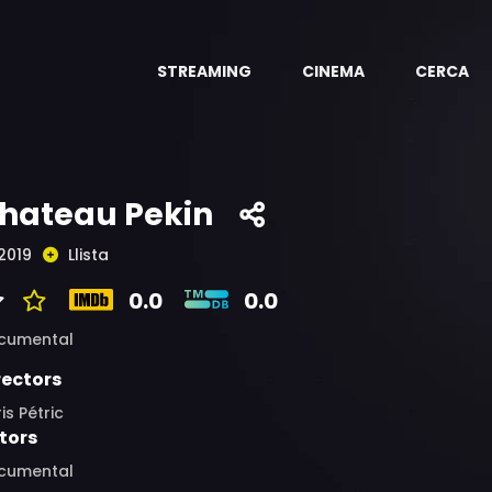
STREAMING
CINEMA
CERCA
hateau Pekin
2019
Llista
0.0
0.0
cumental
rectors
is Pétric
tors
cumental