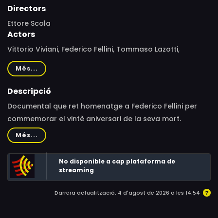
Directors
Ettore Scola
Actors
Vittorio Viviani, Federico Fellini, Tommaso Lazotti,
Giacomo Lazotti, Sergio Rubini, Emiliano De Martino,
Més...
Andrea Salerno, Miriam Dalmazio, Sergio Pierattini,
Giovanni Candelari, Carlo Luca De Ruggieri, Pietro Scola
Descripció
Di Mambro, Antonella Attili, Andrea Mautone, Ernesto
Documental que ret homenatge a Federico Fellini per
D'Argenio, Michele Rosiello, Giulio Forges Davanzati,
commemorar el vintè aniversari de la seva mort.
Alberto Clemente, Fabio Morici, Pierluigi Gigante
Combina imatges d’arxiu i escenes rodades a Cinecittà.
Més...
Ettore Scola evoca la seva trobada amb ell a la revista
satírica"Marc’Aurelio"als anys cinquanta i recorda les
No disponible a cap plataforma de
amistats comunes i, sobretot, el plaer compartit de fer
streaming
cinema.
Darrera actualització: 4 d'agost de 2026 a les 14:54