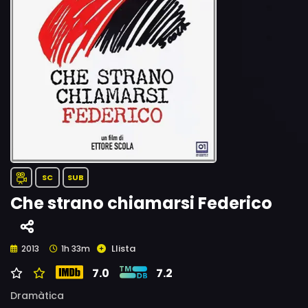
SC
SUB
Che strano chiamarsi Federico
Llista
2013
1h 33m
7.0
7.2
Dramàtica