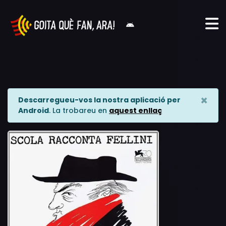
×
Descarregueu-vos la nostra aplicació per
Android
. La trobareu en
aquest enllaç