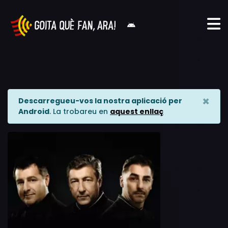
×
Descarregueu-vos la nostra aplicació per
Android
. La trobareu en
aquest enllaç