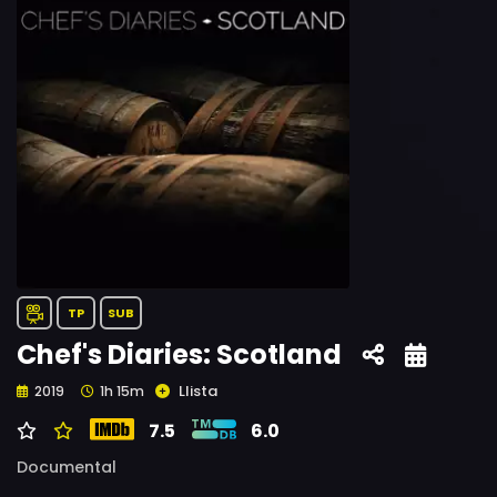
TP
SUB
Chef's Diaries: Scotland
Llista
2019
1h 15m
7.5
6.0
Documental