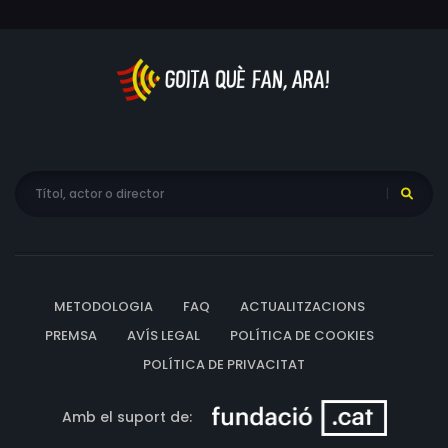
potència gastronòmica a descobrir, amb una gamma
de productes que està a l'altura de les millors del món.
Una gran responsabilitat s'erigeix davant els germans:
han de recuperar i donar a conèixer la tradició,
revaloritzar el producte local i fins i tot convèncer els
propis escocesos dels tresors que amaga la seva terra.
El seu gran objectiu serà la creació d'un espectacular
menú que aconsegueixi sintetitzar el seu aprenentatge i
retre un merescut tribut a aquest diamant en brut que
suposa Escòcia.
METODOLOGIA
FAQ
ACTUALITZACIONS
PREMSA
AVÍS LEGAL
POLÍTICA DE COOKIES
POLÍTICA DE PRIVACITAT
Amb el suport de: