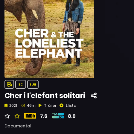
SC
SUB
Cher i l'elefant solitari
Tràiler
Llista
2021
46m
7.6
8.0
Documental