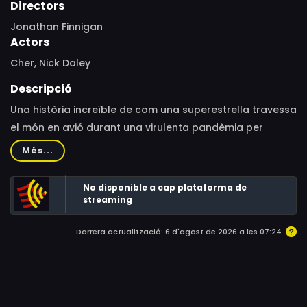
Directors
Jonathan Finnigan
Actors
Cher, Nick Daley
Descripció
Una història increïble de com una superestrella travessa
el món en avió durant una virulenta pandèmia per
salvar un elefant mascle de 35 anys de captiveri. El
Més...
Kaavan, conegut com l’elefant més solitari del món, ha
viscut durant tres dècades al zoo de Marghazar, a
No disponible a cap plataforma de
Islamabad.
streaming
Darrera actualització: 6 d'agost de 2026 a les 07:24