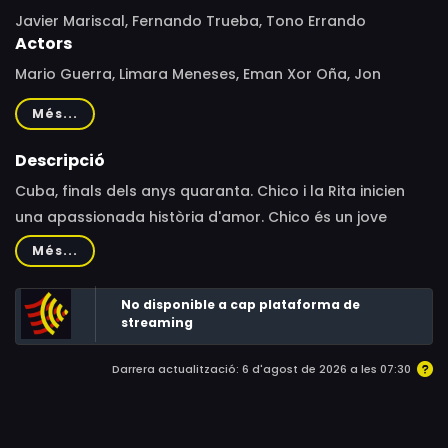
Javier Mariscal, Fernando Trueba, Tono Errando
Actors
Mario Guerra, Limara Meneses, Eman Xor Oña, Jon
Adams, Renny Arozarena, Blanca Rosa Blanco, Jackie de
Més...
la Nuez, Rigoberto Ferrera, Ken Forman, Ray Gillon
Descripció
Cuba, finals dels anys quaranta. Chico i la Rita inicien
una apassionada història d'amor. Chico és un jove
pianista enamorat del jazz i la Rita somia ser una gran
Més...
cantant. Des de la nit que el destí els uneix en un ball en
un club de l'Havana, la vida va reunint-los i separant-
No disponible a cap plataforma de
los, com als personatges d'un "bolero".
streaming
Darrera actualització: 6 d'agost de 2026 a les 07:30