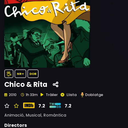
NR+
DOB
Chico & Rita
Tràiler
Llista
Doblatge
2010
1h 33m
7.2
7.2
Animació,
Musical,
Romàntica
Directors