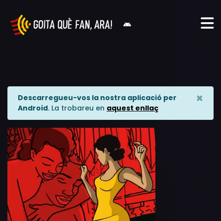
×
Descarregueu-vos la nostra aplicació per
Android
. La trobareu en
aquest enllaç