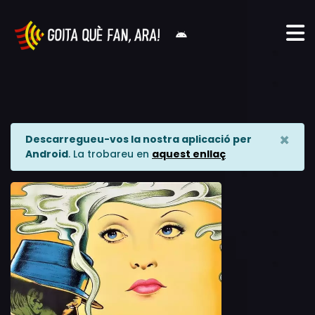
×
Descarregueu-vos la nostra aplicació per
Android
. La trobareu en
aquest enllaç