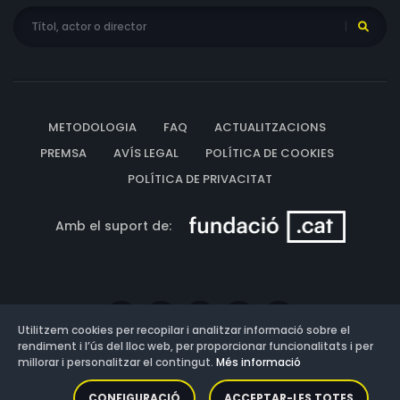
METODOLOGIA
FAQ
ACTUALITZACIONS
PREMSA
AVÍS LEGAL
POLÍTICA DE COOKIES
POLÍTICA DE PRIVACITAT
Amb el suport de:
Utilitzem cookies per recopilar i analitzar informació sobre el
rendiment i l’ús del lloc web, per proporcionar funcionalitats i per
millorar i personalitzar el contingut.
Més informació
Versió: 3.13.0.202607011342
CONFIGURACIÓ
ACCEPTAR-LES TOTES