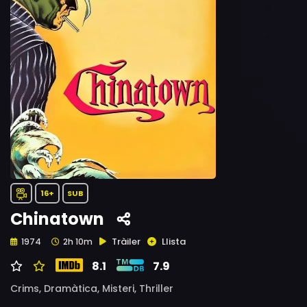
16+
SUB
Chinatown
Tràiler
Llista
1974
2h 10m
8.1
7.9
Crims,
Dramàtica,
Misteri,
Thriller