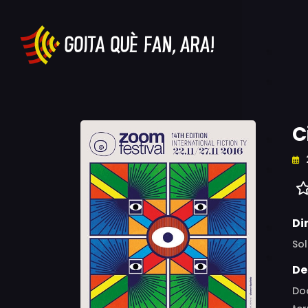
C
Di
Sol
De
Doc