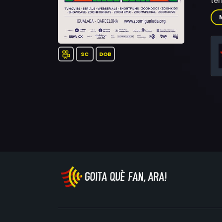
ter
SC
DOB