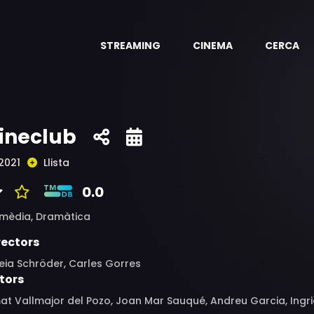
STREAMING
CINEMA
CERCA
ineclub
2021
Llista
0.0
mèdia,
Dramàtica
rectors
eia Schröder, Carles Gorres
tors
t Vallmajor del Pozo, Joan Mar Sauqué, Andreu Garcia, Ingrid