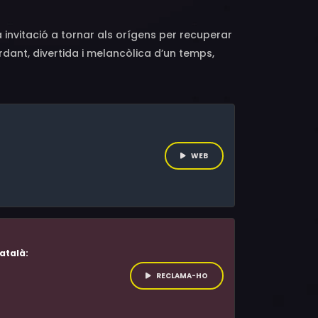
a invitació a tornar als orígens per recuperar
ordant, divertida i melancòlica d’un temps,
d’un cineclub coordinat per uns quants
ue potser veiem nosaltres, vibrant i
WEB
atalà:
RECLAMA-HO