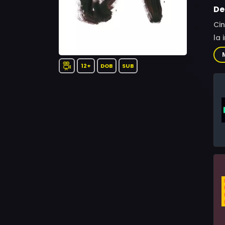
De
Cin
la 
l’i
est
12+
DOB
SUB
co