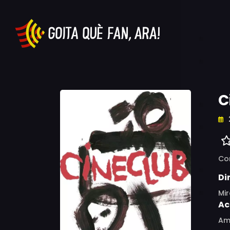
C
Co
Di
Mir
Ac
Ama