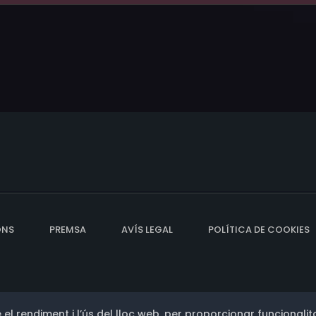
ONS
PREMSA
AVÍS LEGAL
POLÍTICA DE COOKIES
 el rendiment i l’ús del lloc web, per proporcionar funcionalita