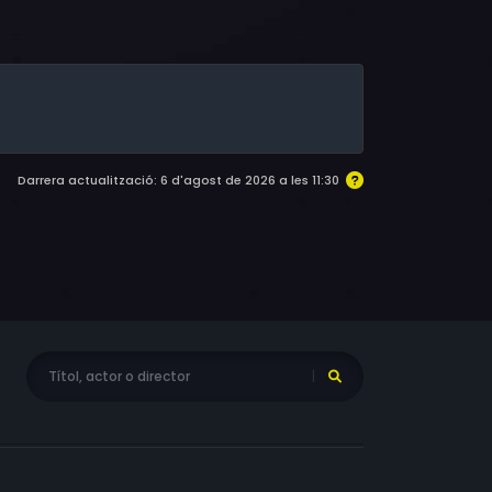
nt-Ober, Henri de Livry, Robert Sidonac, Julien
 René Lacourt, Salinac
Darrera actualització: 6 d'agost de 2026 a les 11:30