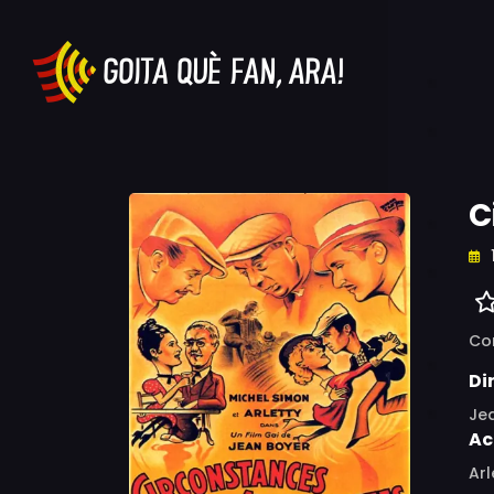
C
Co
Di
Je
Ac
Arl