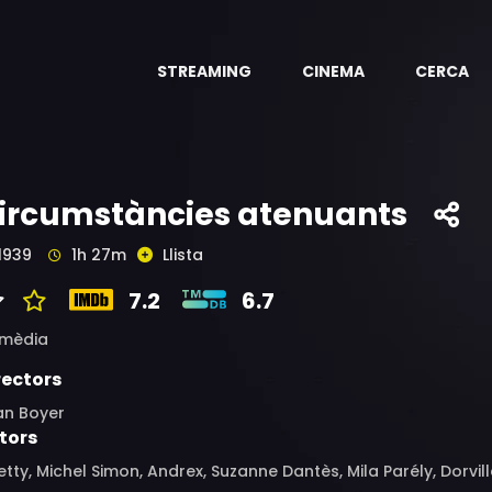
STREAMING
CINEMA
CERCA
ircumstàncies atenuants
1939
1h 27m
Llista
7.2
6.7
mèdia
rectors
an Boyer
tors
etty, Michel Simon, Andrex, Suzanne Dantès, Mila Parély, Dorvi