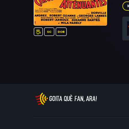
Rog
Bar
SC
DOB