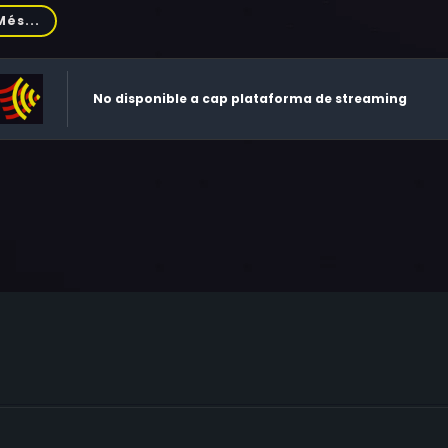
er, Robert Ozanne, Georges Lannes, Liliane Lesaffre, Émile Sai
Més...
rot, Jean Hubert, Jacques Albert, Marie-José, Georges Bever,
No disponible a cap plataforma de streaming