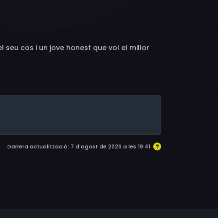
wden Adams, Harry Bowen, Maurice Brierre,
rice Curtis, Claire Du Brey, Oliver Eckhardt,
el, Ralph Hornbrook, Arthur Stuart Hull,
 Mal, W.E. Lawrence, Walter Lawrence, Peggy
seu cos i un jove honest que vol el millor
lanche Payson, Lee Phelps, Jack Raymond,
r Thalasso, Billie Van Every, Max Wagner,
Darrera actualització: 7 d'agost de 2026 a les 19:41