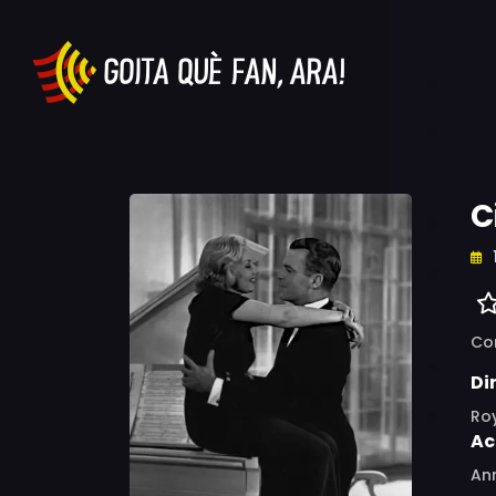
C
Co
Di
Roy
Ac
Ann