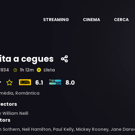
STREAMING
CINEMA
CERCA
ita a cegues
1934
1h 12m
Llista
6.1
8.0
mèdia,
Romàntica
rectors
 William Neill
tors
 Sothern, Neil Hamilton, Paul Kelly, Mickey Rooney, Jane Darw