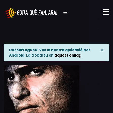
×
Descarregueu-vos la nostra aplicació per
Android
. La trobareu en
aquest enllaç