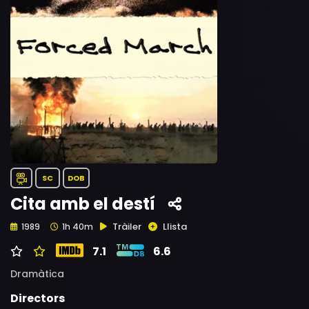
SC
DOB
Cita amb el destí
Tràiler
Llista
1989
1h 40m
7.1
6.6
Dramàtica
Directors