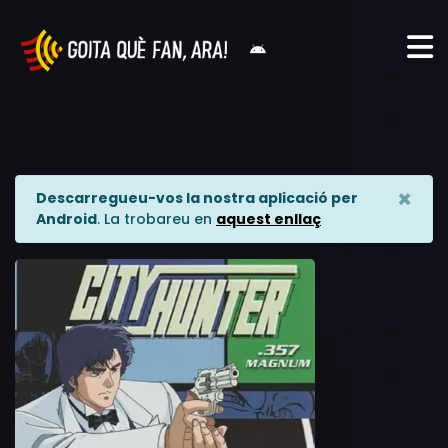
×
Descarregueu-vos la nostra aplicació per
Android
. La trobareu en
aquest enllaç