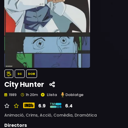
SC
DOB
City Hunter
Llista
Doblatge
1989
1h 20m
6.9
6.4
Animació,
Crims,
Acció,
Comèdia,
Dramàtica
Directors