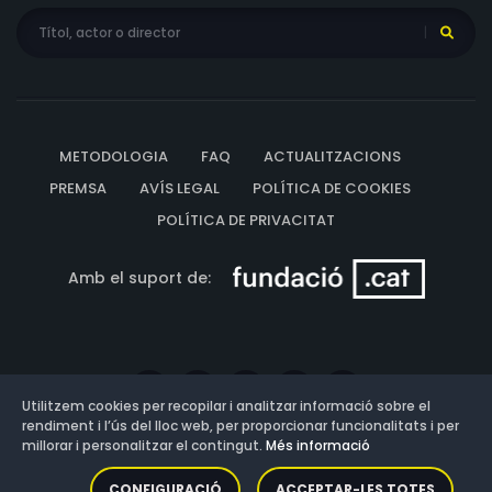
Philip Morris, Francis Sayles, George W. Jimenez, Ellen
Lowe, James T. Mack, Mickey Martin, Bruce Sidney, Major
McBride, Frank McLure, Charles Meakin, Edward Peil Jr.,
Irving Mitchell, Frances E. Neal, Lillian Nicholson, Joseph
North, William H. O'Brien, Field Norton, Dick Scott, Frank
O'Connor, Russ Powell, Bert Stevens, Thomas Pogue,
METODOLOGIA
FAQ
ACTUALITZACIONS
Lillian O'Malley, Jack Raymond, Gohr Van Vleck, Myrtle
PREMSA
AVÍS LEGAL
POLÍTICA DE COOKIES
Rishell, Benny Rubin, Shimen Ruskin, George Sherwood,
POLÍTICA DE PRIVACITAT
Edward Ryan, Landers Stevens, Harry J. Vejar, Tudor
Williams, Arthur Yeoman, Tim Davis, Charles Bennett,
Amb el suport de:
Arthur Kay, John Alban, Finn Zirzow, Sam Harris, Dorothy
Cleveland
Utilitzem cookies per recopilar i analitzar informació sobre el
rendiment i l’ús del lloc web, per proporcionar funcionalitats i per
millorar i personalitzar el contingut.
Més informació
Versió: 3.13.0.202607011342
CONFIGURACIÓ
ACCEPTAR-LES TOTES