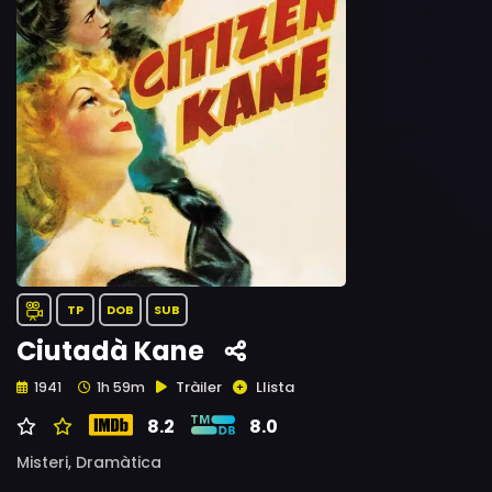
TP
DOB
SUB
Ciutadà Kane
Tràiler
Llista
1941
1h 59m
8.2
8.0
Misteri,
Dramàtica