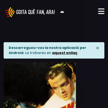
×
Descarregueu-vos la nostra aplicació per
Android
. La trobareu en
aquest enllaç